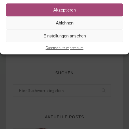
Willkommen auf unserem Q1 Blog. Hier finden Sie
Akzeptieren
informative Artikel rund um die Themen Ernährung,
Ablehnen
Zahngesundheit und Zahnästhetik.
Einstellungen ansehen
Wir wünschen Ihnen viel Spaß beim Lesen!
Datenschutz
Impressum
Dr. Medya Mardi & Dr. Julia Vonholdt
SUCHEN
AKTUELLE POSTS